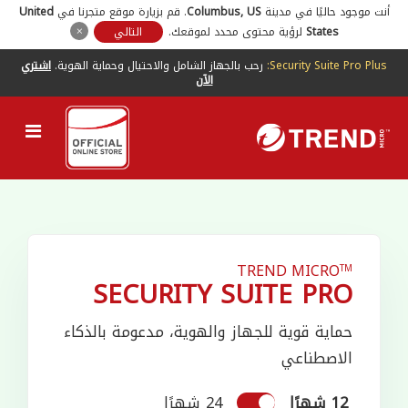
أنت موجود حاليًا في مدينة
US
,
Columbus
. قم بزيارة موقع متجرنا في
United
States
لرؤية محتوى محدد لموقعك.
التالي
Security Suite Pro Plus:
رحب بالجهاز الشامل والاحتيال وحماية الهوية.
اشتري
الآن
TREND MICRO
TM
SECURITY SUITE PRO
حماية قوية للجهاز والهوية، مدعومة بالذكاء
الاصطناعي
12 شهرًا
24 شهرًا