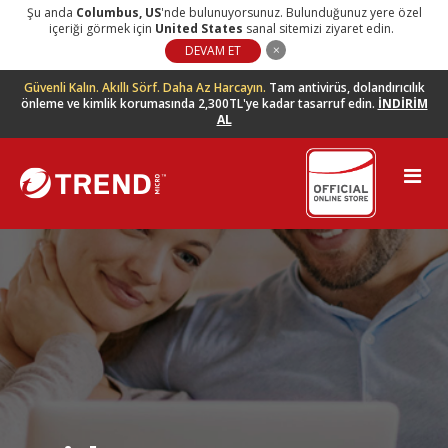
Şu anda
Columbus
,
US
'nde bulunuyorsunuz. Bulunduğunuz yere özel
içeriği görmek için
United States
sanal sitemizi ziyaret edin.
DEVAM ET
Güvenli Kalın. Akıllı Sörf. Daha Az Harcayın.
Tam antivirüs, dolandırıcılık
önleme ve kimlik korumasında 2,300TL'ye kadar tasarruf edin.
İNDİRİM
AL