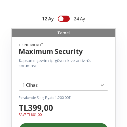
12 Ay
24 Ay
Temel
™
TREND MICRO
Maximum Security
Kapsamlı çevrim içi güvenlik ve antivirüs
koruması
Perakende Satış Fiyatı:
1.200,00TL
TL399,00
SAVE TL801,00