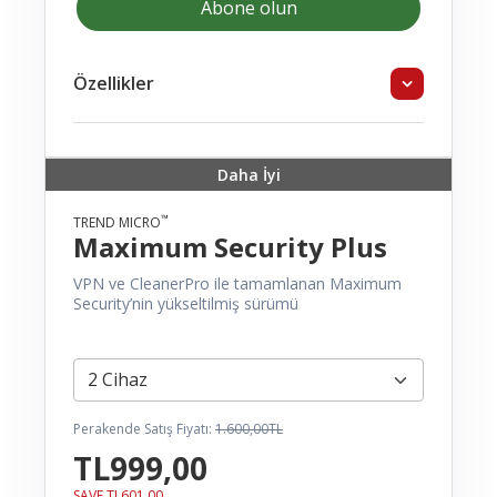
Abone olun
Özellikler
Daha İyi
™
TREND MICRO
Maximum Security Plus
VPN ve CleanerPro ile tamamlanan Maximum
Security’nin yükseltilmiş sürümü
Perakende Satış Fiyatı:
1.600,00TL
TL999,00
SAVE TL601,00