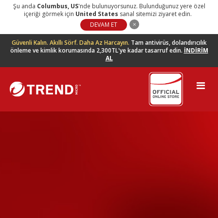
Şu anda
Columbus
,
US
'nde bulunuyorsunuz. Bulunduğunuz yere özel
içeriği görmek için
United States
sanal sitemizi ziyaret edin.
DEVAM ET
Güvenli Kalın. Akıllı Sörf. Daha Az Harcayın.
Tam antivirüs, dolandırıcılık
önleme ve kimlik korumasında 2,300TL'ye kadar tasarruf edin.
İNDİRİM
AL